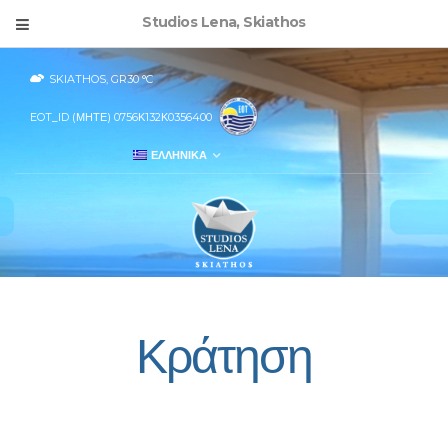
Studios Lena, Skiathos
SKIATHOS, GR
30
°C
EOT_ID (ΜΗΤΕ) 0756Κ132Κ0356400
ΕΛΛΗΝΙΚΑ
Κράτηση